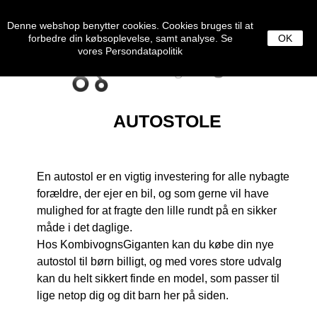
0
MENU
Denne webshop benytter cookies. Cookies bruges til at
forbedre din købsoplevelse, samt analyse. Se
OK
vores
Persondatapolitik
AUTOSTOLE
En autostol er en vigtig investering for alle nybagte
forældre, der ejer en bil, og som gerne vil have
mulighed for at fragte den lille rundt på en sikker
måde i det daglige.
Hos KombivognsGiganten kan du købe din nye
autostol til børn billigt, og med vores store udvalg
kan du helt sikkert finde en model, som passer til
lige netop dig og dit barn her på siden.