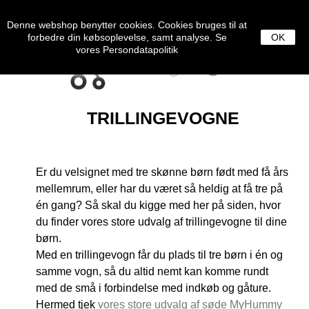
0
MENU
Denne webshop benytter cookies. Cookies bruges til at
forbedre din købsoplevelse, samt analyse. Se
OK
vores
Persondatapolitik
TRILLINGEVOGNE
Er du velsignet med tre skønne børn født med få års
mellemrum, eller har du været så heldig at få tre på
én gang? Så skal du kigge med her på siden, hvor
du finder vores store udvalg af trillingevogne til dine
børn.
Med en trillingevogn får du plads til tre børn i én og
samme vogn, så du altid nemt kan komme rundt
med de små i forbindelse med indkøb og gåture.
Hermed tjek
vores store udvalg af søde MyHummy