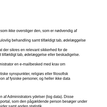
e som ikke overstiger den, som er nødvendig af
 ulovlig behandling samt tilfældigt tab, ødelæggelse
 der sikres en relevant sikkerhed for de
 tilfældigt tab, ødelæggelse eller beskadigelse.
Administrator en e-mailbesked med krav om
ske synspunkter, religiøs eller filosofisk
ion af fysiske personer, og heller ikke data
af Administrators ydelser (log data). Disse
rs portal, som den pågældende person besøger under
ider samt anden statistik.