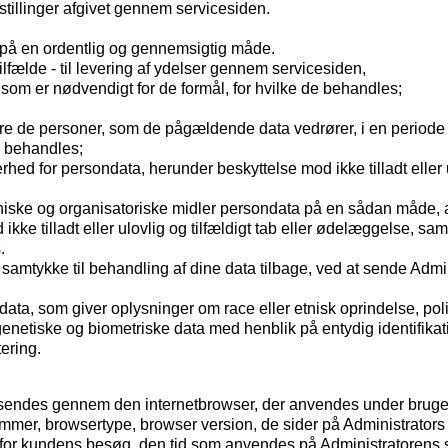
illinger afgivet gennem servicesiden.
på en ordentlig og gennemsigtig måde.
ilfælde - til levering af ydelser gennem servicesiden,
som er nødvendigt for de formål, for hvilke de behandles;
icere de personer, som de pågældende data vedrører, i en period
a behandles;
hed for persondata, herunder beskyttelse mod ikke tilladt eller
niske og organisatoriske midler persondata på en sådan måde, at
e tilladt eller ulovlig og tilfældigt tab eller ødelæggelse, samt
.
givne samtykke til behandling af dine data tilbage, ved at sende 
ta, som giver oplysninger om race eller etnisk oprindelse, politi
r genetiske og biometriske data med henblik på entydig identifikat
ering.
sendes gennem den internetbrowser, der anvendes under brugen 
mmer, browsertype, browser version, de sider på Administrato
t for kundens besøg, den tid som anvendes på Administratorens s