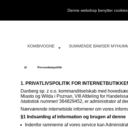
SØG
FRI FRAGT
4697 5042
KONTAKT
Denne webshop benytter cookies. 
KOMBIVOGNE
SUMMENDE BAMSER MYHUM
Persondatapolitik
1. PRIVATLIVSPOLITIK FOR INTERNETBUTIK
Danberg sp. z o.o. kommanditselskab med hovedsæde 
Miasto og Wilda i Poznan, VIII Afdeling for Hand
/statistisk nummer/ 364829452, er administrator af d
Nærværende internetside informerer om vores informa
§1 Indsamling af information og brugen af denne
Indenfor rammerne af vores service kan Administra