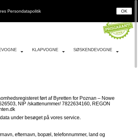
0
DANSK
LOG IND
KURV
ores
Persondatapolitik
OK
EVOGNE
KLAPVOGNE
SØSKENDEVOGNE
mhedsregisteret ført af Byretten for Poznan – Nowe
000626503, NIP /skattenummer/ 7822634160, REGON
nten.dk
ndata under besøget på vores service.
ornavn, efternavn, bopæl, telefonnummer, land og