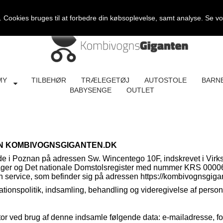
Cookies bruges til at forbedre din købsoplevelse, samt analyse. Se v
MY
TILBEHØR
TRÆLEGETØJ
AUTOSTOLE
BARN
BABYSENGE
OUTLET
KEN KOMBIVOGNSGIGANTEN.DK
i Poznan på adressen Sw. Wincentego 10F, indskrevet i Virkso
elssager og Det nationale Domstolsregister med nummer KRS 0
en service, som befinder sig på adressen https://kombivognsgiga
tionspolitik, indsamling, behandling og videregivelse af perso
tor ved brug af denne indsamle følgende data: e-mailadresse, f