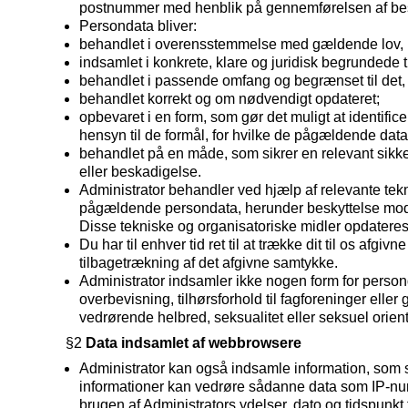
postnummer med henblik på gennemførelsen af best
Persondata bliver:
behandlet i overensstemmelse med gældende lov, 
indsamlet i konkrete, klare og juridisk begrundede t
behandlet i passende omfang og begrænset til det, 
behandlet korrekt og om nødvendigt opdateret;
opbevaret i en form, som gør det muligt at identif
hensyn til de formål, for hvilke de pågældende dat
behandlet på en måde, som sikrer en relevant sikker
eller beskadigelse.
Administrator behandler ved hjælp af relevante tek
pågældende persondata, herunder beskyttelse mod ikk
Disse tekniske og organisatoriske midler opdateres
Du har til enhver tid ret til at trække dit til os af
tilbagetrækning af det afgivne samtykke.
Administrator indsamler ikke nogen form for personda
overbevisning, tilhørsforhold til fagforeninger elle
vedrørende helbred, seksualitet eller seksuel orient
§2
Data indsamlet af webbrowsere
Administrator kan også indsamle information, som 
informationer kan vedrøre sådanne data som IP-nu
brugen af Administrators ydelser, dato og tidspunk