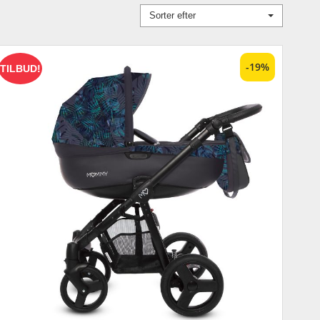
Sorter efter
-19%
TILBUD!