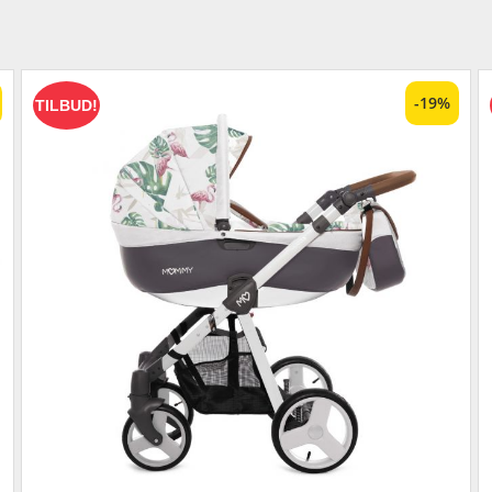
-19%
TILBUD!