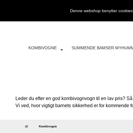
SØG
FRI FRAGT
4697 5042
KONTAKT
Denne webshop benytter cookies. 
KOMBIVOGNE
SUMMENDE BAMSER MYHUM
Leder du efter en god kombivognvogn til en lav pris? Så er
Vi ved, hvor vigtigt barnets sikkerhed er for kommende
Kombivogne