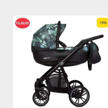
-19%
TILBUD!