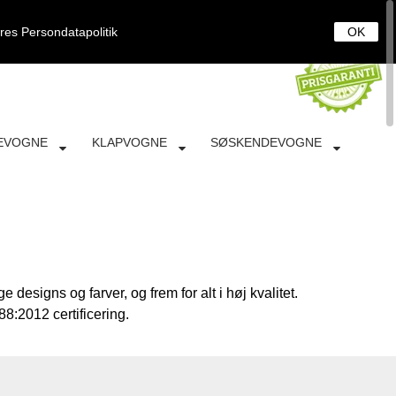
0
DANSK
LOG IND
KURV
ores
Persondatapolitik
OK
EVOGNE
KLAPVOGNE
SØSKENDEVOGNE
designs og farver, og frem for alt i høj kvalitet.
:2012 certificering.