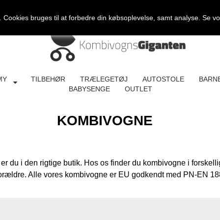
Cookies bruges til at forbedre din købsoplevelse, samt analyse. Se v
MY
TILBEHØR
TRÆLEGETØJ
AUTOSTOLE
BARN
BABYSENGE
OUTLET
KOMBIVOGNE
 du i den rigtige butik. Hos os finder du kombivogne i forskellige 
 forældre. Alle vores kombivogne er EU godkendt med
PN-EN 1888