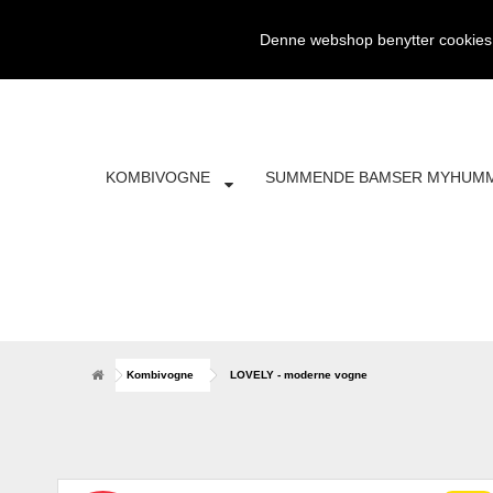
SØG
FRI FRAGT
4697 5042
KONTAKT
Denne webshop benytter cookies. 
KOMBIVOGNE
SUMMENDE BAMSER MYHUM
Kombivogne
LOVELY - moderne vogne