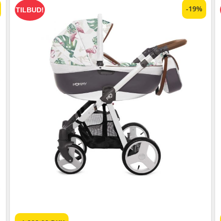
-19%
TILBUD!