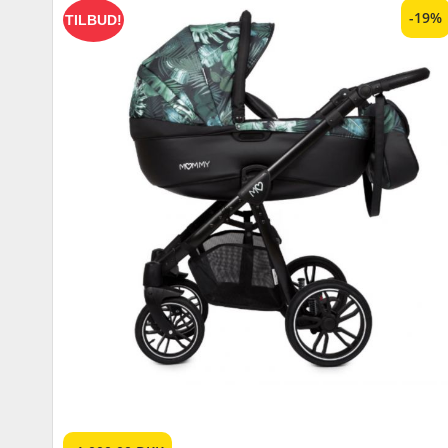
-19%
TILBUD!