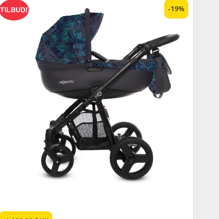
-19%
TILBUD!