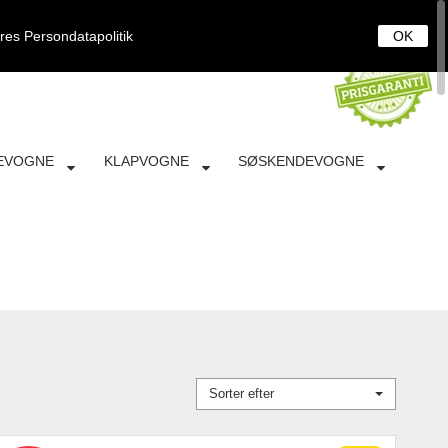
0
DANSK
LOG IND
KURV
ores
Persondatapolitik
OK
EVOGNE
KLAPVOGNE
SØSKENDEVOGNE
Sorter efter