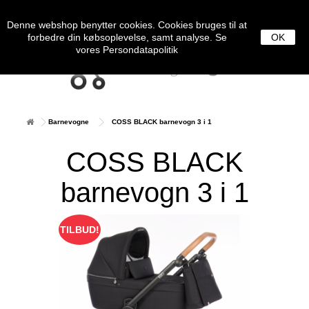
0
MENU
Denne webshop benytter cookies. Cookies bruges til at
forbedre din købsoplevelse, samt analyse. Se
OK
vores
Persondatapolitik
Barnevogne
COSS BLACK barnevogn 3 i 1
COSS BLACK
barnevogn 3 i 1
TILBUD!