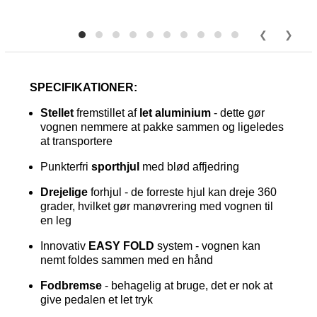
SPECIFIKATIONER:
Stellet
fremstillet af
let aluminium
- dette gør
vognen nemmere at pakke sammen og ligeledes
at transportere
Punkterfri
sporthjul
med blød affjedring
Drejelige
forhjul - de forreste hjul kan dreje 360
grader, hvilket gør manøvrering med vognen til
en leg
Innovativ
EASY FOLD
system - vognen kan
nemt foldes sammen med en hånd
Fodbremse
- behagelig at bruge, det er nok at
give pedalen et let tryk