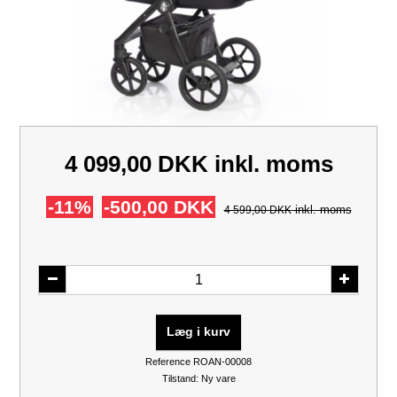
4 099,00 DKK
inkl. moms
-11%
-500,00 DKK
inkl. moms
4 599,00 DKK
Læg i kurv
Reference
ROAN-00008
Tilstand:
Ny vare