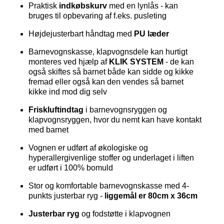
Praktisk
indkøbskurv
med en lynlås - kan
bruges til opbevaring af f.eks. pusleting
Højdejusterbart håndtag med
PU læder
Barnevognskasse, klapvognsdele kan hurtigt
monteres ved hjælp af
KLIK
SYSTEM
- de kan
også skiftes så barnet både kan sidde og kikke
fremad eller også kan den vendes så barnet
kikke ind mod dig selv
Friskluftindtag
i barnevognsryggen og
klapvognsryggen, hvor du nemt kan have kontakt
med barnet
Vognen er udført af økologiske og
hyperallergivenlige stoffer og underlaget i liften
er udført i 100% bomuld
Stor og komfortable barnevognskasse med 4-
punkts justerbar ryg -
liggemål er 80cm x 36cm
Justerbar ryg
og fodstøtte i klapvognen