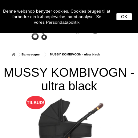
0
MENU
Denne webshop benytter cookies. Cookies bruges til at
forbedre din købsoplevelse, samt analyse. Se
OK
vores
Persondatapolitik
Barnevogne
MUSSY KOMBIVOGN - ultra black
MUSSY KOMBIVOGN -
ultra black
TILBUD!