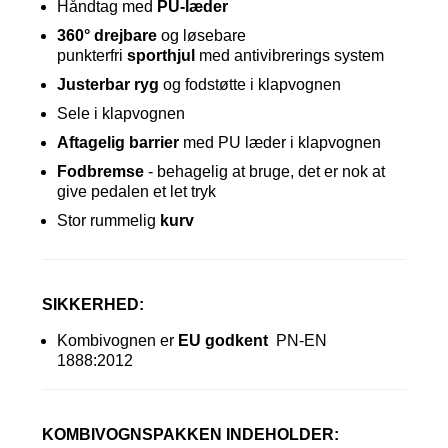
Håndtag med
PU-læder
360° drejbare
og løsebare
punkterfri
sporthjul
med antivibrerings system
Justerbar ryg
og fodstøtte i klapvognen
Sele i klapvognen
Aftagelig barrier
med PU læder i klapvognen
Fodbremse
- behagelig at bruge, det er nok at
give pedalen et let tryk
Stor rummelig
kurv
SIKKERHED:
Kombivognen
er
EU godkent
PN-EN
1888:2012
KOMBIVOGNSPAKKEN INDEHOLDER: