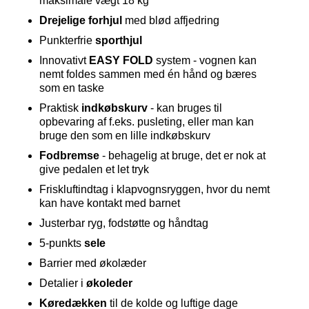
maksimale vægt 18 kg
Drejelige forhjul
med blød affjedring
Punkterfrie
sporthjul
Innovativt
EASY FOLD
system - vognen kan
nemt foldes sammen med én hånd og bæres
som en taske
Praktisk
indkøbskurv
- kan bruges til
opbevaring af f.eks. pusleting, eller man kan
bruge den som en lille indkøbskurv
Fodbremse
- behagelig at bruge, det er nok at
give pedalen et let tryk
Friskluftindtag i klapvognsryggen, hvor du nemt
kan have kontakt med barnet
Justerbar ryg, fodstøtte og håndtag
5-punkts
sele
Barrier med økolæder
Detalier i
økoleder
Køredækken
til de kolde og luftige dage