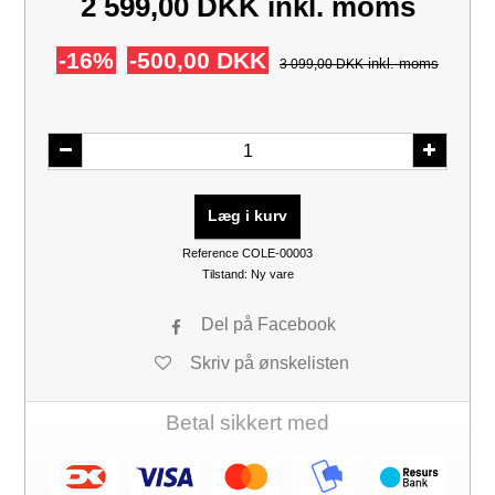
2 599,00 DKK
inkl. moms
-16%
-500,00 DKK
inkl. moms
3 099,00 DKK
Læg i kurv
Reference
COLE-00003
Tilstand:
Ny vare
Del på Facebook
Skriv på ønskelisten
Betal sikkert med