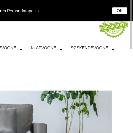
0
DANSK
LOG IND
KURV
ores
Persondatapolitik
OK
EVOGNE
KLAPVOGNE
SØSKENDEVOGNE