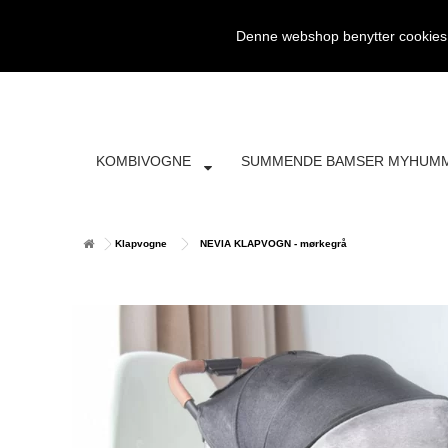
SØG
FRI FRAGT
4697 5042
KONTAKT
Denne webshop benytter cookies. 
KOMBIVOGNE
SUMMENDE BAMSER MYHUM
Klapvogne
NEVIA KLAPVOGN - mørkegrå