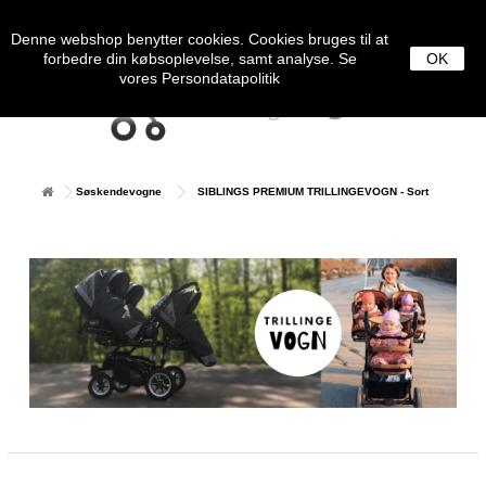
0
MENU
Denne webshop benytter cookies. Cookies bruges til at
forbedre din købsoplevelse, samt analyse. Se
OK
vores
Persondatapolitik
Søskendevogne
SIBLINGS PREMIUM TRILLINGEVOGN - Sort