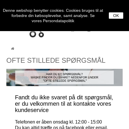
0
MENU
Denne webshop benytter cookies. Cookies bruges til at
forbedre din købsoplevelse, samt analyse. Se
OK
vores
Persondatapolitik
OFTE STILLEDE SPØRGSMÅL
Fandt du ikke svaret på dit spørgsmål,
er du velkommen til at kontakte vores
kundeservice
Telefonen er åben onsdag kl. 12:00 - 15:00
Du kan altid træffe os på facebook eller email,