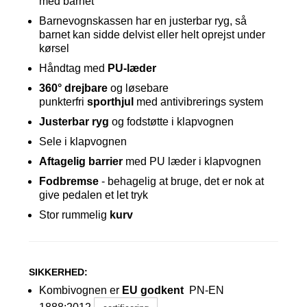
med barnet
Barnevognskassen har en justerbar ryg, så
barnet kan sidde delvist eller helt oprejst under
kørsel
Håndtag med
PU-læder
360° drejbare
og løsebare
punkterfri
sporthjul
med antivibrerings system
Justerbar ryg
og fodstøtte i klapvognen
Sele i klapvognen
Aftagelig barrier
med PU læder i klapvognen
Fodbremse
- behagelig at bruge, det er nok at
give pedalen et let tryk
Stor rummelig
kurv
SIKKERHED:
Kombivognen
er
EU godkent
PN-EN