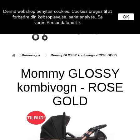
0
MENU
Denne webshop benytter cookies. Cookies bruges til at
forbedre din købsoplevelse, samt analyse. Se
OK
vores
Persondatapolitik
Barnevogne
Mommy GLOSSY kombivogn - ROSE GOLD
Mommy GLOSSY
kombivogn - ROSE
GOLD
TILBUD!