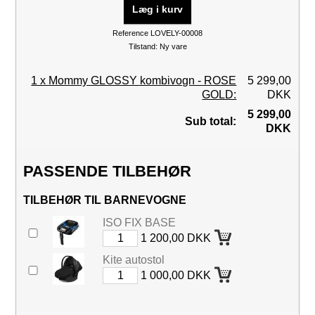
Læg i kurv
Reference
LOVELY-00008
Tilstand:
Ny vare
1 x Mommy GLOSSY kombivogn - ROSE
5 299,00
GOLD:
DKK
5 299,00
Sub total:
DKK
PASSENDE TILBEHØR
TILBEHØR TIL BARNEVOGNE
ISO FIX BASE
1 200,00 DKK
Kite autostol
1 000,00 DKK