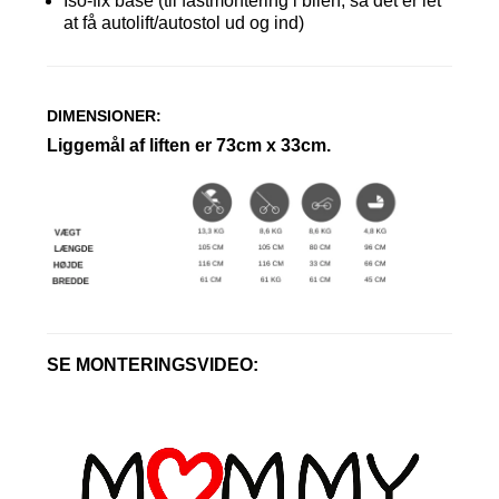
Iso-fix base (til fastmontering i bilen, så det er let
at få autolift/autostol ud og ind)
DIMENSIONER:
Liggemål af liften er 73cm x 33cm.
SE MONTERINGSVIDEO: